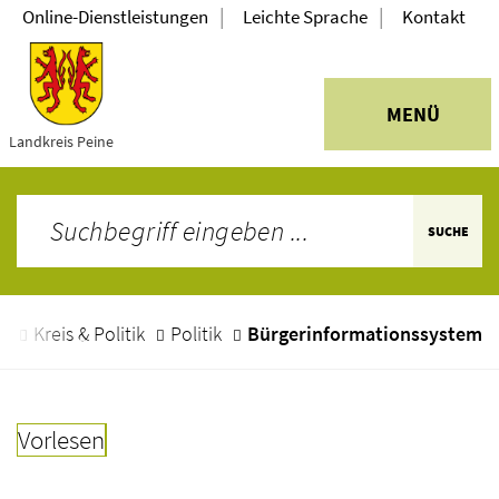
|
|
Online-Dienstleistungen
Leichte Sprache
Kontakt
MENÜ
Landkreis Peine
SUCHE
e
Kreis & Politik
Politik
Bürgerinformationssystem
Vorlesen