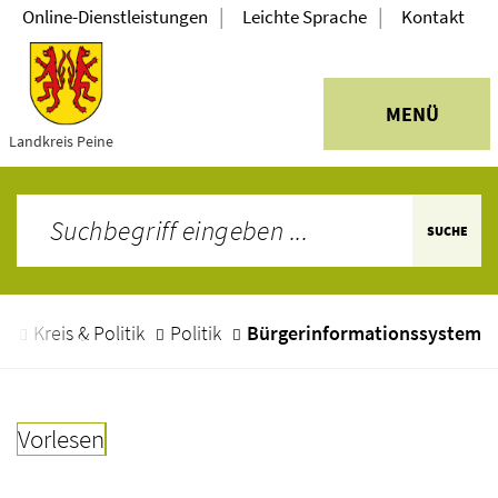
|
|
Online-Dienstleistungen
Leichte Sprache
Kontakt
MENÜ
Landkreis Peine
SUCHE
e
Kreis & Politik
Politik
Bürgerinformationssystem
Vorlesen