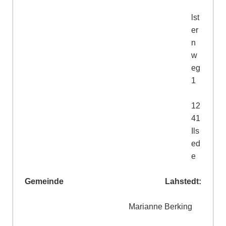
E
lst
er
n
w
eg
1
3
12
41
Ils
ed
e
Gemeinde Lahstedt:
Marianne Berking