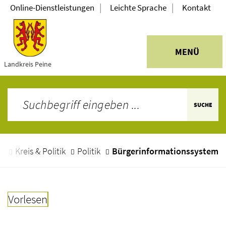
|
|
Online-Dienstleistungen
Leichte Sprache
Kontakt
MENÜ
Landkreis Peine
SUCHE
e
Kreis & Politik
Politik
Bürgerinformationssystem
Vorlesen