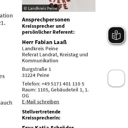
© Landkreis Peine
ration
Ansprechpersonen
21.
Kreissprecher und
persönlicher Referent:
Herr Fabian Laaß
Landkreis Peine
Referat Landrat, Kreistag und
Kommunikation
Burgstraße 1
31224 Peine
es
Telefon:
+49 5171 401 110 5
Raum: 1105, Gebäudeteil 1, 1.
OG
E-Mail schreiben
 auch
Stellvertretende
Kreissprecherin:
Frau Katja Schröder