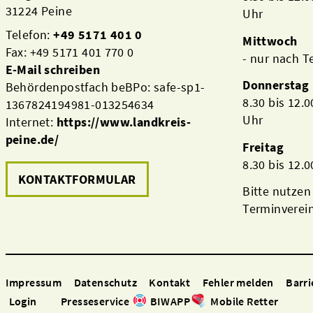
31224 Peine
Uhr
Telefon:
+49 5171 401 0
Mittwoch
Fax: +49 5171 401 770 0
- nur nach 
E-Mail schreiben
Donnerstag
Behördenpostfach beBPo: safe-sp1-
8.30 bis 12.
1367824194981-013254634
Uhr
Internet:
https://www.landkreis-
peine.de/
Freitag
8.30 bis 12.
KONTAKTFORMULAR
Bitte nutzen
Terminverei
Impressum
Datenschutz
Kontakt
Fehler melden
Barri
Login
Presseservice
BIWAPP
Mobile Retter