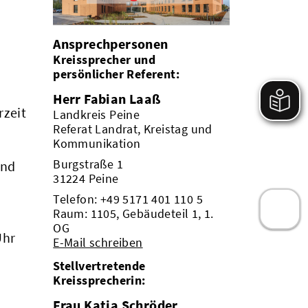
Ansprechpersonen
Kreissprecher und
persönlicher Referent:
Herr Fabian Laaß
rzeit
Landkreis Peine
Referat Landrat, Kreistag und
Kommunikation
Burgstraße 1
und
31224 Peine
Telefon:
+49 5171 401 110 5
Raum: 1105, Gebäudeteil 1, 1.
OG
Uhr
E-Mail schreiben
Stellvertretende
Kreissprecherin:
Frau Katja Schröder