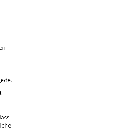
en
gede.
t
dass
iche