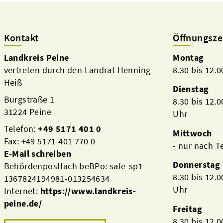
Kontakt
Öffnungsze
Landkreis Peine
Montag
vertreten durch den Landrat Henning
8.30 bis 12.
Heiß
Dienstag
Burgstraße 1
8.30 bis 12.
31224 Peine
Uhr
Telefon:
+49 5171 401 0
Mittwoch
Fax: +49 5171 401 770 0
- nur nach 
E-Mail schreiben
Donnerstag
Behördenpostfach beBPo: safe-sp1-
8.30 bis 12.
1367824194981-013254634
Uhr
Internet:
https://www.landkreis-
peine.de/
Freitag
8.30 bis 12.