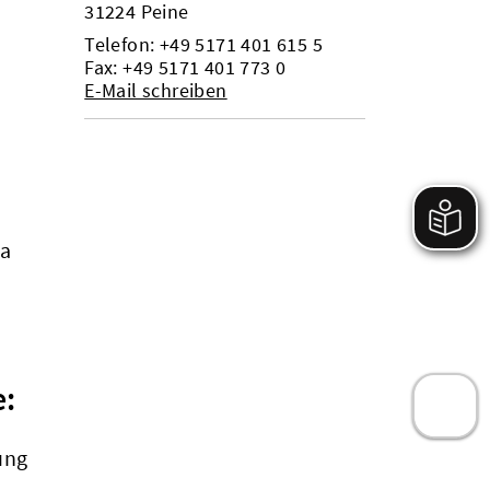
31224 Peine
Telefon:
+49 5171 401 615 5
Fax: +49 5171 401 773 0
E-Mail schreiben
da
e:
ung