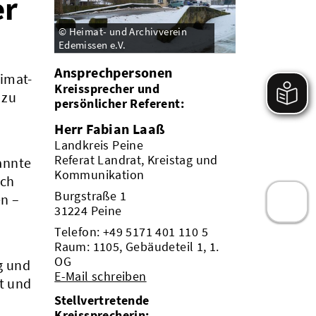
er
© Heimat- und Archivverein
Edemissen e.V.
Ansprechpersonen
imat-
Kreissprecher und
 zu
persönlicher Referent:
Herr Fabian Laaß
Landkreis Peine
Referat Landrat, Kreistag und
annte
Kommunikation
uch
Burgstraße 1
en –
31224 Peine
Telefon:
+49 5171 401 110 5
Raum: 1105, Gebäudeteil 1, 1.
OG
g und
E-Mail schreiben
it und
Stellvertretende
Kreissprecherin: