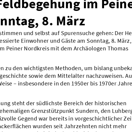
Feldbegehung im Pein
nntag, 8. März
stimmen und selbst auf Spurensuche gehen: Der He
ressierte Einwohner und Gäste am Sonntag, 8. März,
im Peiner Nordkreis mit dem Archäologen Thomas
n zu den wichtigsten Methoden, um bislang unbek
hgeschichte sowie dem Mittelalter nachzuweisen. A
eise – insbesondere in den 1950er bis 1970er Jahr
ung steht der südlichste Bereich der historischen
 ehemaligen Grenzstützpunkt Sundern, den Luhber
izvolle Gegend war bereits in vorgeschichtlicher Ze
n Ackerflächen wurden seit Jahrzehnten nicht mehr