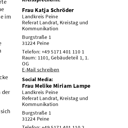
rte
ne
Frau Katja Schröder
le im
Landkreis Peine
Referat Landrat, Kreistag und
Kommunikation
Burgstraße 1
e
31224 Peine
m
Telefon:
+49 5171 401 110 1
Raum: 1101, Gebäudeteil 1, 1.
OG
E-Mail schreiben
ücke
Social Media:
Frau Melike Miriam Lampe
 der
Landkreis Peine
Referat Landrat, Kreistag und
Kommunikation
 sich
Burgstraße 1
31224 Peine
Telefon:
+49 5171 401 110 2