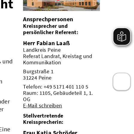
eht
Ansprechpersonen
Kreissprecher und
persönlicher Referent:
Herr Fabian Laaß
Landkreis Peine
Referat Landrat, Kreistag und
ß und
Kommunikation
Burgstraße 1
31224 Peine
n
Telefon:
+49 5171 401 110 5
Raum: 1105, Gebäudeteil 1, 1.
OG
nder
E-Mail schreiben
er
Stellvertretende
Kreissprecherin:
 Eine
Frau Katja Schröder