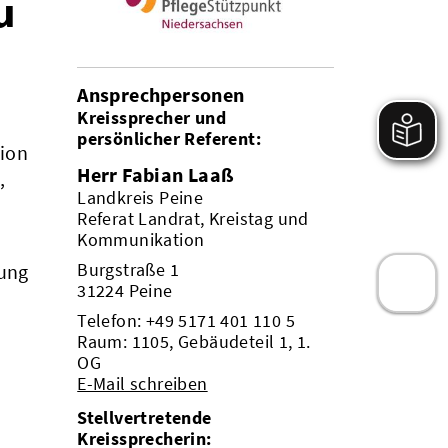
u
Ansprechpersonen
Kreissprecher und
persönlicher Referent:
tion
Herr Fabian Laaß
,
Landkreis Peine
Referat Landrat, Kreistag und
Kommunikation
Burgstraße 1
gung
31224 Peine
Telefon:
+49 5171 401 110 5
Raum: 1105, Gebäudeteil 1, 1.
OG
E-Mail schreiben
Stellvertretende
Kreissprecherin: