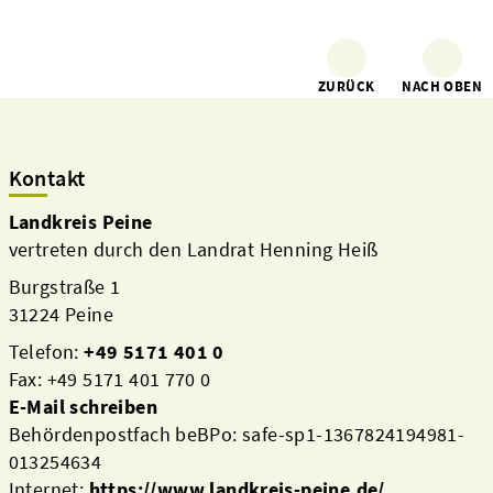
ZURÜCK
NACH OBEN
Kontakt
Landkreis Peine
vertreten durch den Landrat Henning Heiß
Burgstraße 1
31224 Peine
Telefon:
+49 5171 401 0
Fax: +49 5171 401 770 0
E-Mail schreiben
Behördenpostfach beBPo: safe-sp1-1367824194981-
013254634
Internet:
https://www.landkreis-peine.de/