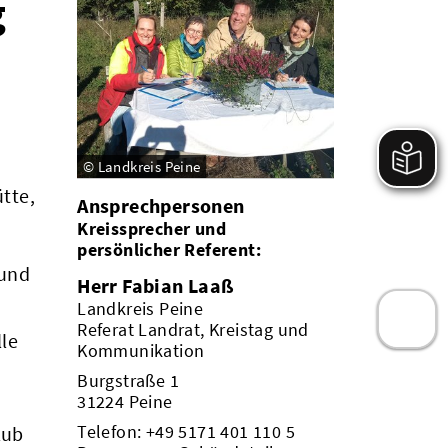
g
© Landkreis Peine
tte,
Ansprechpersonen
Kreissprecher und
persönlicher Referent:
 und
Herr Fabian Laaß
Landkreis Peine
Referat Landrat, Kreistag und
lle
Kommunikation
Burgstraße 1
31224 Peine
Telefon:
+49 5171 401 110 5
lub