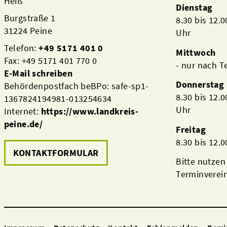
Heiß
Dienstag
Burgstraße 1
8.30 bis 12.
31224 Peine
Uhr
Telefon:
+49 5171 401 0
Mittwoch
Fax: +49 5171 401 770 0
- nur nach 
E-Mail schreiben
Donnerstag
Behördenpostfach beBPo: safe-sp1-
8.30 bis 12.
1367824194981-013254634
Uhr
Internet:
https://www.landkreis-
peine.de/
Freitag
8.30 bis 12.
KONTAKTFORMULAR
Bitte nutzen
Terminverei