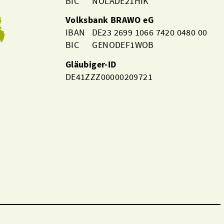
BIC NOLADE21HIK
Volksbank BRAWO eG
IBAN DE23 2699 1066 7420 0480 00
BIC GENODEF1WOB
Gläubiger-ID
DE41ZZZ00000209721