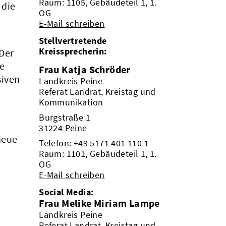
Raum: 1105, Gebäudeteil 1, 1.
 die
OG
E-Mail schreiben
Stellvertretende
Kreissprecherin:
 Der
me
Frau Katja Schröder
siven
Landkreis Peine
Referat Landrat, Kreistag und
Kommunikation
Burgstraße 1
31224 Peine
neue
Telefon:
+49 5171 401 110 1
Raum: 1101, Gebäudeteil 1, 1.
OG
E-Mail schreiben
Social Media:
Frau Melike Miriam Lampe
Landkreis Peine
Referat Landrat, Kreistag und