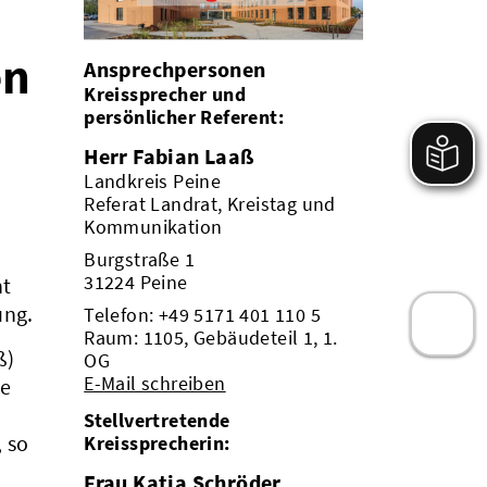
en
Ansprechpersonen
Kreissprecher und
persönlicher Referent:
Herr Fabian Laaß
Landkreis Peine
Referat Landrat, Kreistag und
Kommunikation
Burgstraße 1
31224 Peine
ht
ung.
Telefon:
+49 5171 401 110 5
Raum: 1105, Gebäudeteil 1, 1.
ß)
OG
E-Mail schreiben
he
Stellvertretende
 so
Kreissprecherin:
Frau Katja Schröder