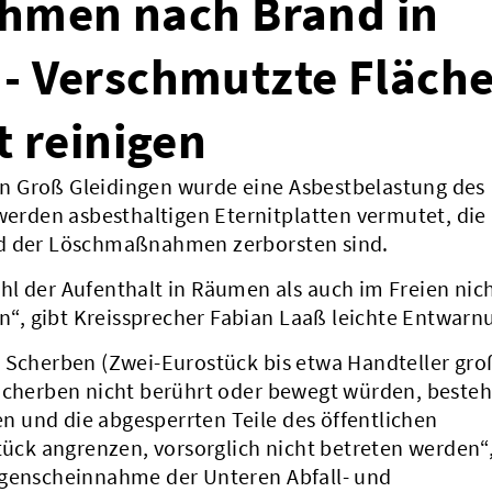
hmen nach Brand in
 - Verschmutzte Fläch
t reinigen
n Groß Gleidingen wurde eine Asbestbelastung des
 werden asbesthaltigen Eternitplatten vermutet, die
nd der Löschmaßnahmen zerborsten sind.
l der Aufenthalt in Räumen als auch im Freien nic
en“, gibt Kreissprecher Fabian Laaß leichte Entwarn
n Scherben (Zwei-Eurostück bis etwa Handteller gro
 Scherben nicht berührt oder bewegt würden, beste
en und die abgesperrten Teile des öffentlichen
stück angrenzen, vorsorglich nicht betreten werden“,
ugenscheinnahme der Unteren Abfall- und