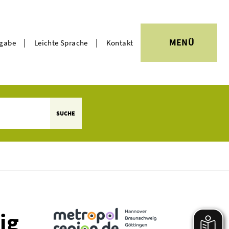
|
|
MENÜ
rgabe
Leichte Sprache
Kontakt
Themen
SUCHE
ig