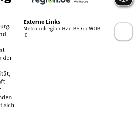
Externe Links
urg.
Metropolregion Han BS Gö WOB
und
-
it
n der
tät,
ft
r
nden
t sich