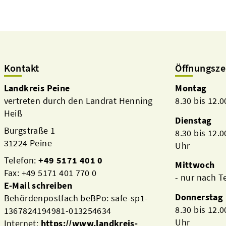
Kontakt
Öffnungsze
Landkreis Peine
Montag
vertreten durch den Landrat Henning
8.30 bis 12.
Heiß
Dienstag
Burgstraße 1
8.30 bis 12.
31224 Peine
Uhr
Telefon:
+49 5171 401 0
Mittwoch
Fax: +49 5171 401 770 0
- nur nach 
E-Mail schreiben
Donnerstag
Behördenpostfach beBPo: safe-sp1-
8.30 bis 12.
1367824194981-013254634
Uhr
Internet:
https://www.landkreis-