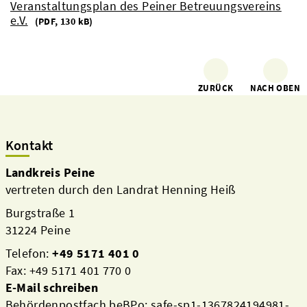
Veranstaltungsplan des Peiner Betreuungsvereins
e.V.
(
PDF, 130 kB)
ZURÜCK
NACH OBEN
Kontakt
Landkreis Peine
vertreten durch den Landrat Henning Heiß
Burgstraße 1
31224 Peine
Telefon:
+49 5171 401 0
Fax: +49 5171 401 770 0
E-Mail schreiben
Behördenpostfach beBPo: safe-sp1-1367824194981-