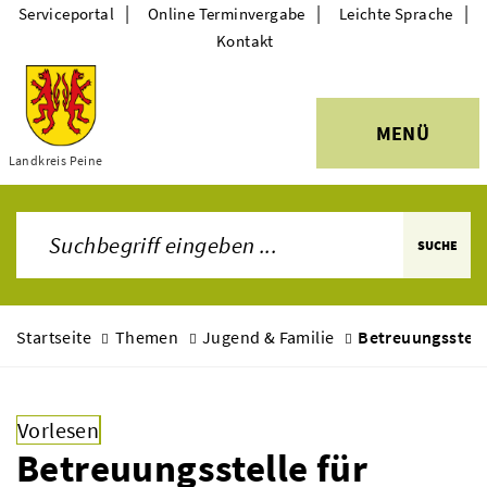
|
|
|
Serviceportal
Online Terminvergabe
Leichte Sprache
Kontakt
MENÜ
Landkreis Peine
Themen
SUCHE
Startseite
Themen
Jugend & Familie
Betreuungsstell
Vorlesen
Betreuungsstelle für