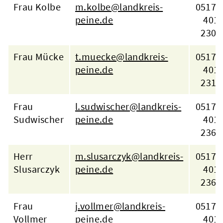
Frau Kolbe
m.kolbe@landkreis-
05171 
peine.de
401
2309
Frau Mücke
t.muecke@landkreis-
05171 
peine.de
401
2316
Frau
l.sudwischer@landkreis-
05171 
Sudwischer
peine.de
401
2361
Herr
m.slusarczyk@landkreis-
05171 
Slusarczyk
peine.de
401
2362
Frau
j.vollmer@landkreis-
05171 
Kreis & Politik
Vollmer
peine.de
401