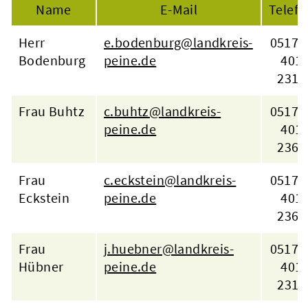
Name
E-Mail
Telefo
Herr
e.bodenburg@landkreis-
05171 
Bodenburg
peine.de
401
2311
Frau Buhtz
c.buhtz@landkreis-
05171 
peine.de
401
2366
Frau
c.eckstein@landkreis-
05171 
Eckstein
peine.de
401
2364
Aktuelles
Frau
j.huebner@landkreis-
05171 
Hübner
peine.de
401
2313