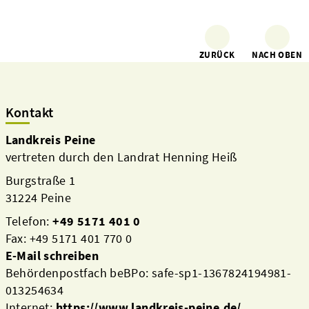
ZURÜCK
NACH OBEN
Kontakt
Landkreis Peine
vertreten durch den Landrat Henning Heiß
Burgstraße 1
31224 Peine
Telefon:
+49 5171 401 0
Fax: +49 5171 401 770 0
E-Mail schreiben
Behördenpostfach beBPo: safe-sp1-1367824194981-
013254634
Internet:
https://www.landkreis-peine.de/