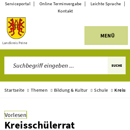
|
|
|
Serviceportal
Online Terminvergabe
Leichte Sprache
Kontakt
MENÜ
Themen
Landkreis Peine
SUCHE
Startseite
Themen
Bildung & Kultur
Schule
Kreissc
Vorlesen
Kreisschülerrat