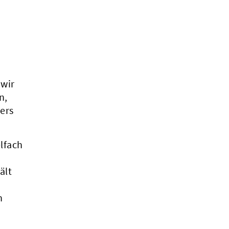
 wir
n,
ers
lfach
ält
n