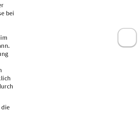
er
e bei
 im
ann.
ung
n
lich
durch
 die
.