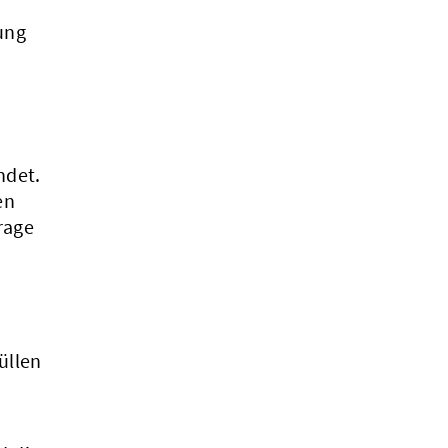
ung
ndet.
en
rage
üllen