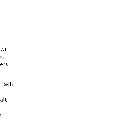
 wir
n,
ers
lfach
ält
n