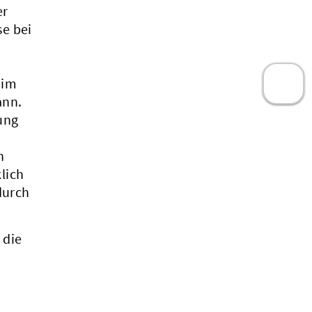
er
e bei
 im
ann.
ung
n
lich
durch
 die
.