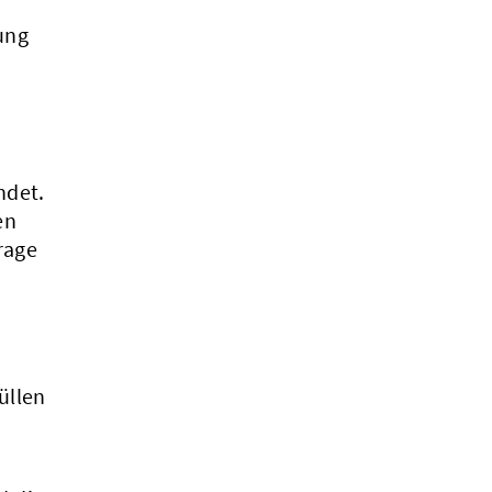
ung
ndet.
en
rage
üllen