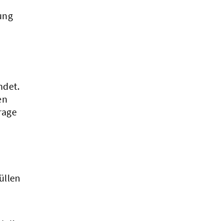
ung
ndet.
en
rage
üllen