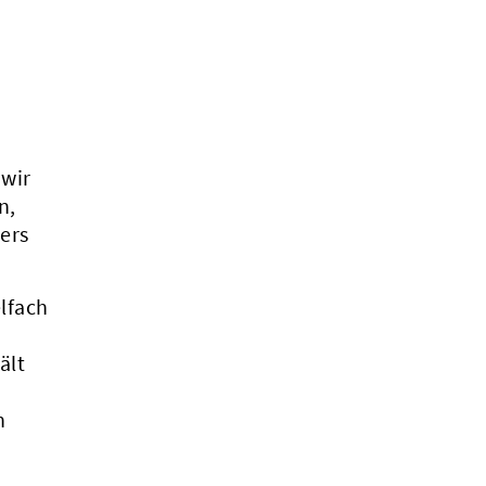
 wir
n,
ers
lfach
ält
n