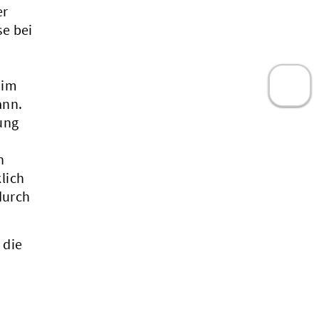
er
e bei
 im
ann.
ung
n
lich
durch
 die
.