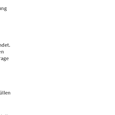
ung
ndet.
en
rage
üllen