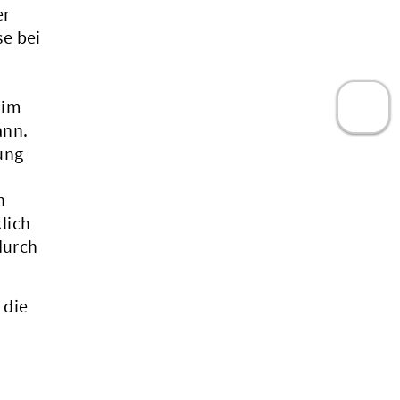
er
e bei
 im
ann.
ung
n
lich
durch
 die
.