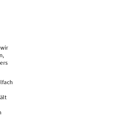
 wir
n,
ers
lfach
ält
n