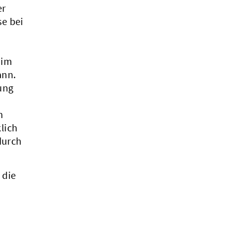
er
e bei
 im
ann.
ung
n
lich
durch
 die
.