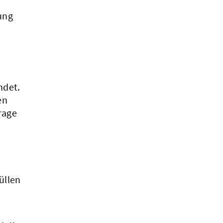
ung
ndet.
en
rage
üllen