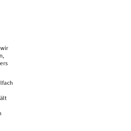
 wir
n,
ers
lfach
ält
n