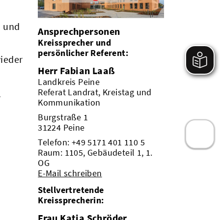
, und
Ansprechpersonen
Kreissprecher und
persönlicher Referent:
wieder
Herr Fabian Laaß
Landkreis Peine
n
Referat Landrat, Kreistag und
Kommunikation
Burgstraße 1
31224 Peine
Telefon:
+49 5171 401 110 5
Raum: 1105, Gebäudeteil 1, 1.
OG
E-Mail schreiben
Stellvertretende
Kreissprecherin:
Frau Katja Schröder