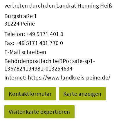
vertreten durch den Landrat Henning Heiß
Burgstraße 1
31224 Peine
Telefon:
+49 5171 401 0
Fax: +49 5171 401 770 0
E-Mail schreiben
Behördenpostfach beBPo: safe-sp1-
1367824194981-013254634
Internet:
https://www.landkreis-peine.de/
Kontaktformular
Karte anzeigen
Visitenkarte exportieren