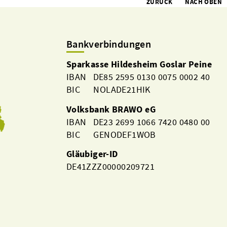
ZURÜCK
NACH OBEN
Bankverbindungen
Sparkasse Hildesheim Goslar Peine
IBAN DE85 2595 0130 0075 0002 40
BIC NOLADE21HIK
Volksbank BRAWO eG
IBAN DE23 2699 1066 7420 0480 00
BIC GENODEF1WOB
Gläubiger-ID
DE41ZZZ00000209721