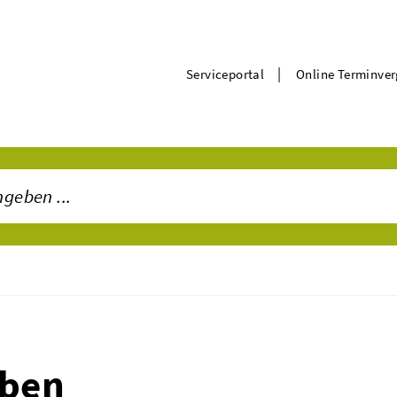
|
Serviceportal
Online Terminve
iben