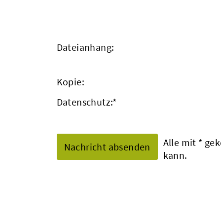
Dateianhang:
Kopie:
Datenschutz:
*
Alle mit
*
geke
kann.