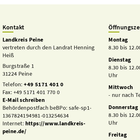
Kontakt
Öffnungsze
Landkreis Peine
Montag
vertreten durch den Landrat Henning
8.30 bis 12.
Heiß
Dienstag
Burgstraße 1
8.30 bis 12.
31224 Peine
Uhr
Telefon:
+49 5171 401 0
Mittwoch
Fax: +49 5171 401 770 0
- nur nach 
E-Mail schreiben
Donnerstag
Behördenpostfach beBPo: safe-sp1-
8.30 bis 12.
1367824194981-013254634
Uhr
Internet:
https://www.landkreis-
peine.de/
Freitag