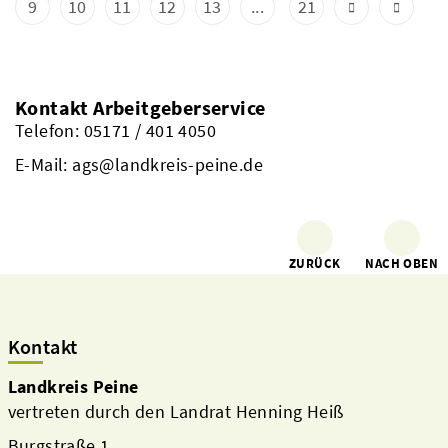
9
10
11
12
13
...
21
Kontakt Arbeitgeberservice
Telefon: 05171 / 401 4050
E-Mail: ags@landkreis-peine.de
ZURÜCK
NACH OBEN
Kontakt
Landkreis Peine
vertreten durch den Landrat Henning Heiß
Burgstraße 1