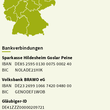
Bankverbindungen
Sparkasse Hildesheim Goslar Peine
IBAN DE85 2595 0130 0075 0002 40
Aktuelles
BIC NOLADE21HIK
Volksbank BRAWO eG
IBAN DE23 2699 1066 7420 0480 00
BIC GENODEF1WOB
Gläubiger-ID
DE41ZZZ00000209721