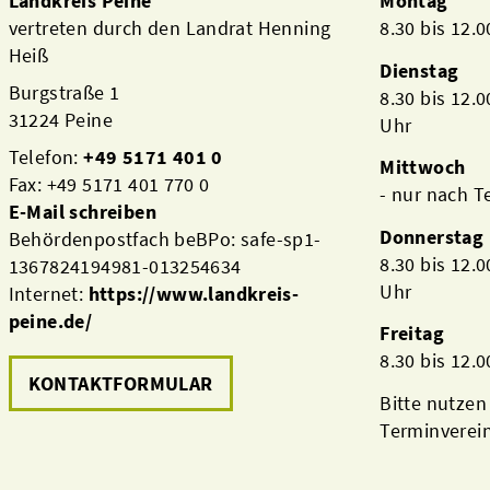
Landkreis Peine
Montag
vertreten durch den Landrat Henning
8.30 bis 12.
Heiß
Dienstag
Burgstraße 1
8.30 bis 12.
31224 Peine
Uhr
Telefon:
+49 5171 401 0
Mittwoch
Fax: +49 5171 401 770 0
- nur nach 
E-Mail schreiben
Donnerstag
Behördenpostfach beBPo: safe-sp1-
8.30 bis 12.
1367824194981-013254634
Uhr
Internet:
https://www.landkreis-
peine.de/
Freitag
8.30 bis 12.
KONTAKTFORMULAR
Bitte nutzen
Terminverei