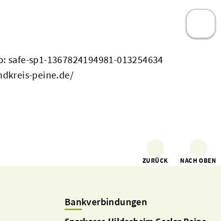
: safe-sp1-1367824194981-013254634
ndkreis-peine.de/
ZURÜCK
NACH OBEN
Bankverbindungen