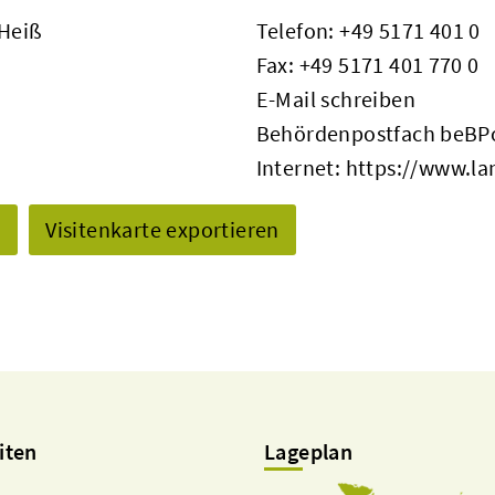
 Heiß
Telefon:
+49 5171 401 0
Fax: +49 5171 401 770 0
E-Mail schreiben
Behördenpostfach beBPo
Internet:
https://www.la
n
Visitenkarte exportieren
iten
Lageplan