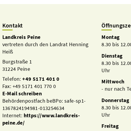
Kontakt
Öffnungsze
Landkreis Peine
Montag
vertreten durch den Landrat Henning
8.30 bis 12.
Heiß
Dienstag
Burgstraße 1
8.30 bis 12.
31224 Peine
Uhr
Telefon:
+49 5171 401 0
Mittwoch
Fax: +49 5171 401 770 0
- nur nach 
E-Mail schreiben
Donnerstag
Behördenpostfach beBPo: safe-sp1-
8.30 bis 12.
1367824194981-013254634
Uhr
Internet:
https://www.landkreis-
peine.de/
Freitag