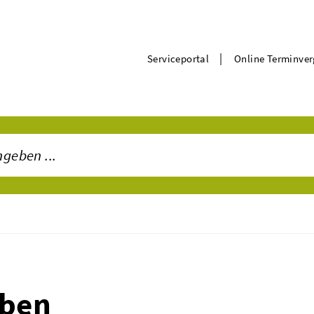
|
Serviceportal
Online Terminve
iben