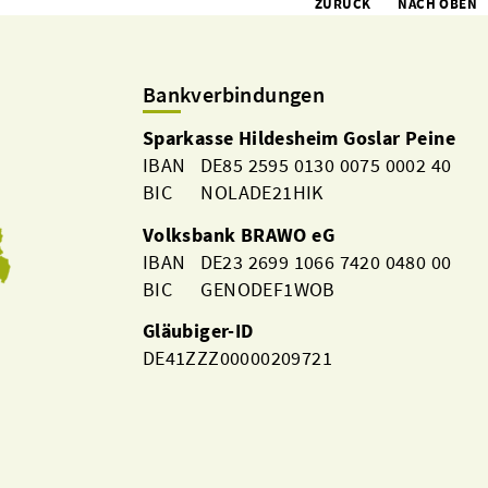
ZURÜCK
NACH OBEN
Bankverbindungen
Sparkasse Hildesheim Goslar Peine
IBAN DE85 2595 0130 0075 0002 40
BIC NOLADE21HIK
Volksbank BRAWO eG
IBAN DE23 2699 1066 7420 0480 00
BIC GENODEF1WOB
Gläubiger-ID
DE41ZZZ00000209721