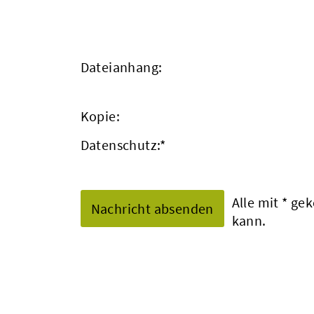
Dateianhang:
Kopie:
Datenschutz:
*
Alle mit
*
geke
kann.