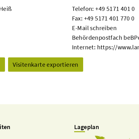
 Heiß
Telefon:
+49 5171 401 0
Fax: +49 5171 401 770 0
E-Mail schreiben
Behördenpostfach beBPo
Internet:
https://www.la
n
Visitenkarte exportieren
iten
Lageplan