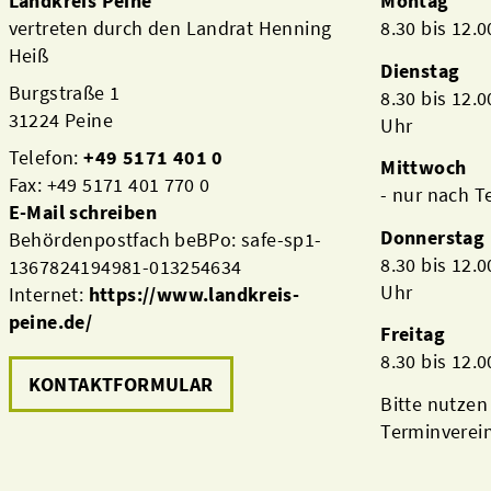
Landkreis Peine
Montag
vertreten durch den Landrat Henning
8.30 bis 12.
Heiß
Dienstag
Burgstraße 1
8.30 bis 12.
31224 Peine
Uhr
Telefon:
+49 5171 401 0
Mittwoch
Fax: +49 5171 401 770 0
- nur nach 
E-Mail schreiben
Donnerstag
Behördenpostfach beBPo: safe-sp1-
8.30 bis 12.
1367824194981-013254634
Uhr
Internet:
https://www.landkreis-
peine.de/
Freitag
8.30 bis 12.
KONTAKTFORMULAR
Bitte nutzen
Terminverei