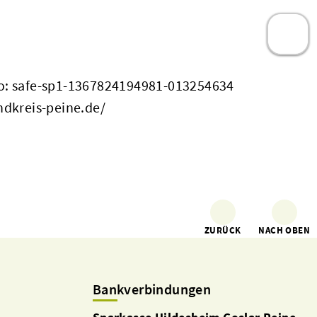
: safe-sp1-1367824194981-013254634
ndkreis-peine.de/
ZURÜCK
NACH OBEN
Bankverbindungen