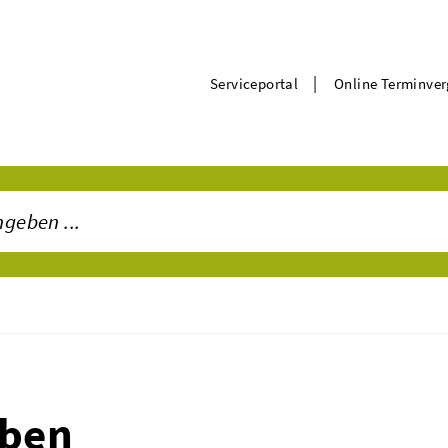
|
Serviceportal
Online Terminve
iben