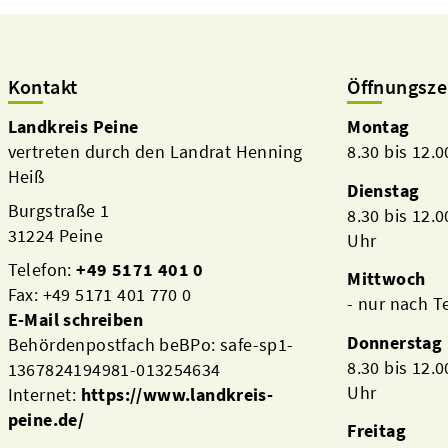
Kontakt
Öffnungsze
Landkreis Peine
Montag
vertreten durch den Landrat Henning
8.30 bis 12.
Heiß
Dienstag
Burgstraße 1
8.30 bis 12.
31224 Peine
Uhr
Telefon:
+49 5171 401 0
Mittwoch
Fax: +49 5171 401 770 0
- nur nach 
E-Mail schreiben
Donnerstag
Behördenpostfach beBPo: safe-sp1-
8.30 bis 12.
1367824194981-013254634
Uhr
Internet:
https://www.landkreis-
peine.de/
Freitag