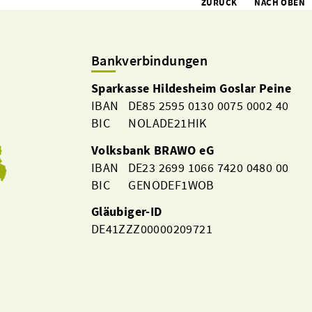
ZURÜCK
NACH OBEN
Bankverbindungen
Sparkasse Hildesheim Goslar Peine
IBAN DE85 2595 0130 0075 0002 40
BIC NOLADE21HIK
Volksbank BRAWO eG
IBAN DE23 2699 1066 7420 0480 00
BIC GENODEF1WOB
Gläubiger-ID
DE41ZZZ00000209721