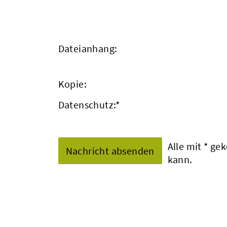
Dateianhang:
Kopie:
Datenschutz:
*
Alle mit
*
geke
kann.