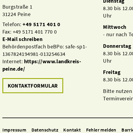
Dienstag
Burgstraße 1
8.30 bis 12.
31224 Peine
Uhr
Telefon:
+49 5171 401 0
Mittwoch
Fax: +49 5171 401 770 0
- nur nach 
E-Mail schreiben
Donnerstag
Behördenpostfach beBPo: safe-sp1-
8.30 bis 12.
1367824194981-013254634
Uhr
Internet:
https://www.landkreis-
peine.de/
Freitag
8.30 bis 12.
KONTAKTFORMULAR
Bitte nutzen
Terminverei
Impressum
Datenschutz
Kontakt
Fehler melden
Barri