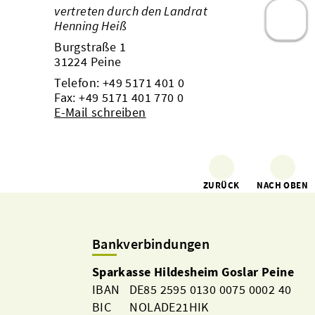
vertreten durch den Landrat
Henning Heiß
Burgstraße 1
31224 Peine
Telefon:
+49 5171 401 0
Fax: +49 5171 401 770 0
E-Mail schreiben
ZURÜCK
NACH OBEN
Bankverbindungen
Sparkasse Hildesheim Goslar Peine
IBAN DE85 2595 0130 0075 0002 40
BIC NOLADE21HIK