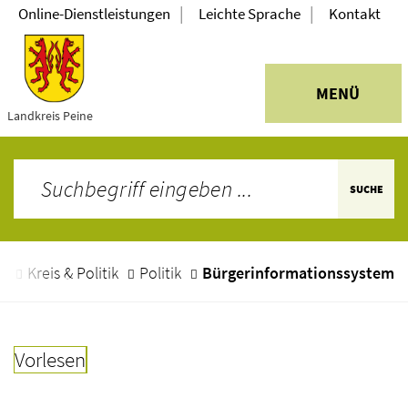
|
|
Online-Dienstleistungen
Leichte Sprache
Kontakt
MENÜ
Landkreis Peine
SUCHE
e
Kreis & Politik
Politik
Bürgerinformationssystem
Vorlesen