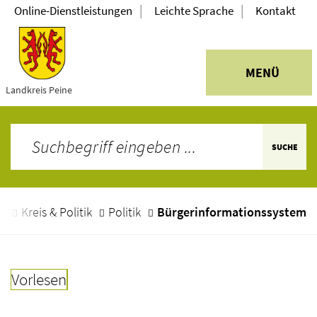
|
|
Online-Dienstleistungen
Leichte Sprache
Kontakt
MENÜ
Landkreis Peine
SUCHE
e
Kreis & Politik
Politik
Bürgerinformationssystem
Vorlesen