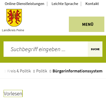
|
|
Online-Dienstleistungen
Leichte Sprache
Kontakt
MENÜ
Landkreis Peine
SUCHE
e
Kreis & Politik
Politik
Bürgerinformationssystem
Vorlesen