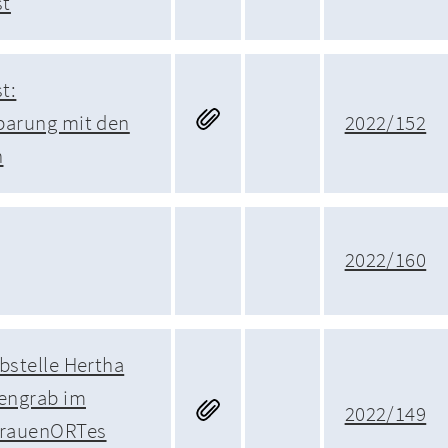
st
t:
barung mit den
2022/152
n
2022/160
bstelle Hertha
rengrab im
2022/149
FrauenORTes