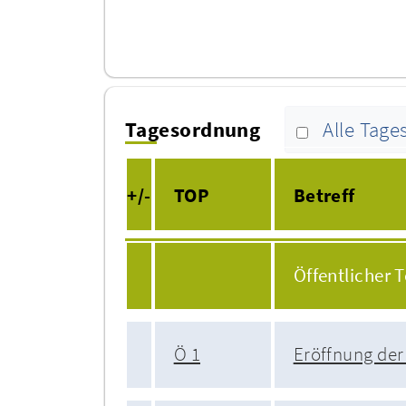
Tagesordnung
Alle Tag
+/-
TOP
Betreff
Öffentlicher T
Ö 1
Eröffnung der