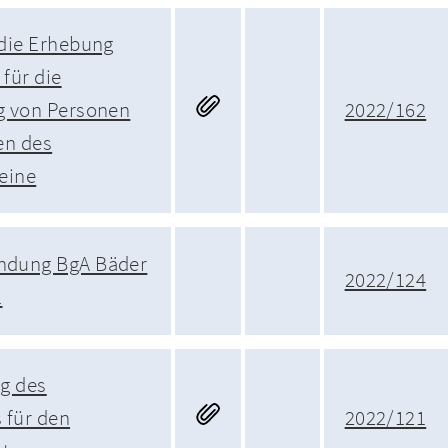
die Erhebung
für die
g von Personen
2022/162
en des
eine
ndung BgA Bäder
2022/124
1
g des
 für den
2022/121