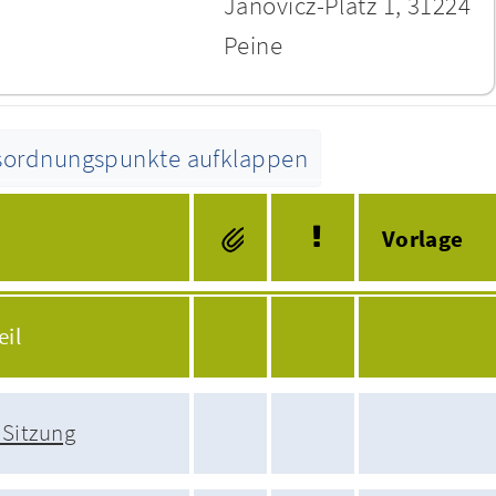
Janovicz-Platz 1, 31224
Peine
esordnungspunkte aufklappen
Tagesordnung
Vorlage
eil
 Sitzung