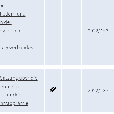
on
liedern und
n der
ng in den
2022/153
flegeverbandes
Satzung über die
derung im
2022/133
ne für den
ahrradprämie