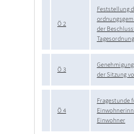
Feststellung 
ordnungsgem
Ö 2
der Beschluss
Tagesordnun
Genehmigung 
Ö 3
der Sitzung v
Fragestunde f
Ö 4
Einwohnerinn
Einwohner