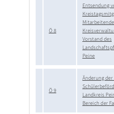
Entsendung v
Kreistagsmitg
Mitarbeitende
Ö 8
Kreisverwaltu
Vorstand des
Landschaftsp
Peine
Änderung der 
Schülerbeför
Ö 9
Landkreis Pei
Bereich der F