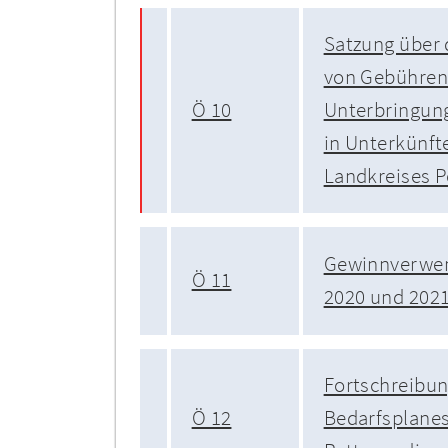
Satzung über 
von Gebühren 
Ö 10
Unterbringun
in Unterkünft
Landkreises P
Gewinnverwe
Ö 11
2020 und 202
Fortschreibun
Ö 12
Bedarfsplanes