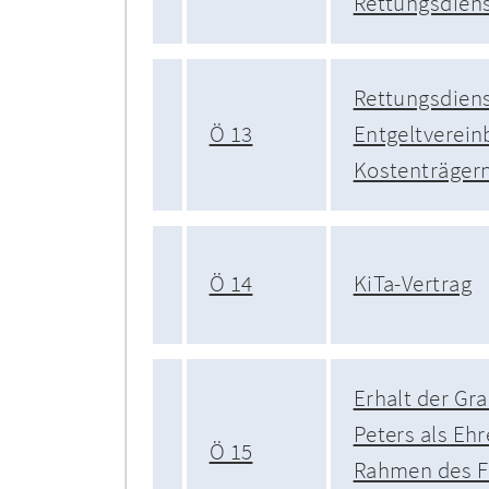
Rettungsdien
Rettungsdiens
Ö 13
Entgeltverein
Kostenträger
Ö 14
KiTa-Vertrag
Erhalt der Gra
Peters als Eh
Ö 15
Rahmen des 