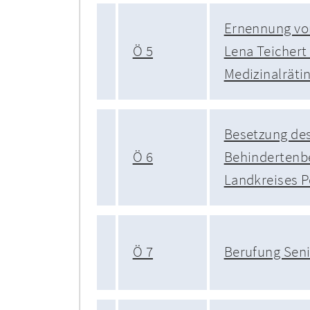
Ernennung vo
Ö 5
Lena Teichert
Medizinalräti
Besetzung de
Ö 6
Behindertenbe
Landkreises P
Ö 7
Berufung Seni