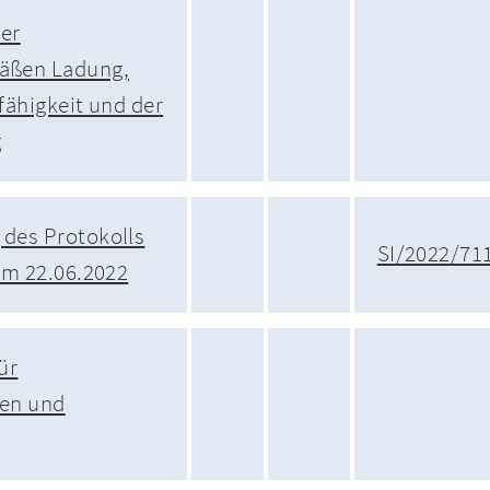
der
äßen Ladung,
fähigkeit und der
g
des Protokolls
SI/2022/71
om 22.06.2022
ür
en und