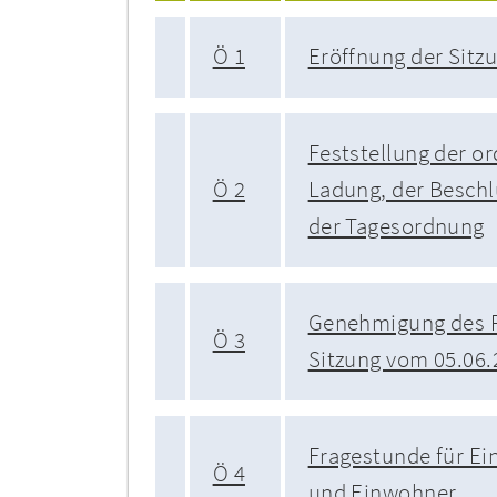
Ö 1
Eröffnung der Sitz
Feststellung der 
Ö 2
Ladung, der Beschl
der Tagesordnung
Genehmigung des P
Ö 3
Sitzung vom 05.06.
Fragestunde für E
Ö 4
und Einwohner