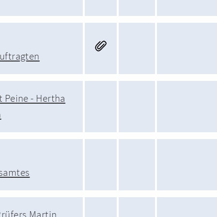
uftragten
t Peine - Hertha
n
samtes
rüfers Martin