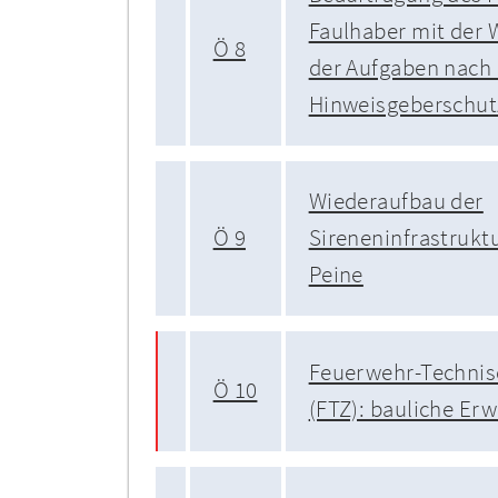
Faulhaber mit de
Ö 8
der Aufgaben nach
Hinweisgeberschut
Wiederaufbau der
Ö 9
Sireneninfrastrukt
Peine
Feuerwehr-Technis
Ö 10
(FTZ): bauliche Er