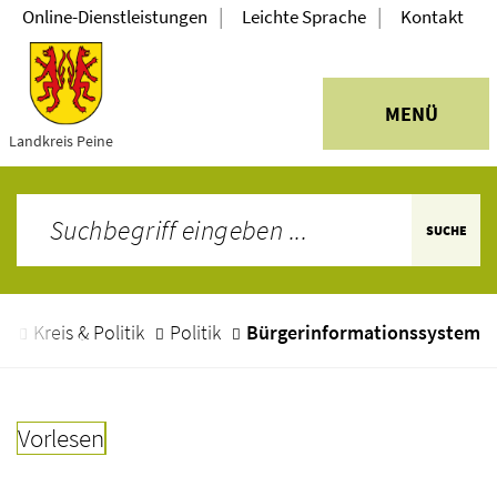
|
|
Online-Dienstleistungen
Leichte Sprache
Kontakt
MENÜ
Landkreis Peine
SUCHE
e
Kreis & Politik
Politik
Bürgerinformationssystem
Vorlesen