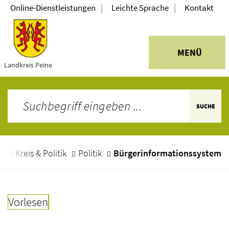
|
|
Online-Dienstleistungen
Leichte Sprache
Kontakt
MENÜ
Landkreis Peine
SUCHE
e
Kreis & Politik
Politik
Bürgerinformationssystem
Vorlesen