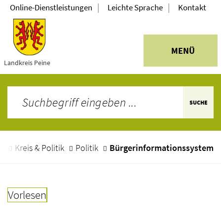
|
|
Online-Dienstleistungen
Leichte Sprache
Kontakt
MENÜ
Landkreis Peine
SUCHE
e
Kreis & Politik
Politik
Bürgerinformationssystem
Vorlesen