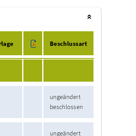
rlage
Beschlussart
ungeändert
beschlossen
ungeändert