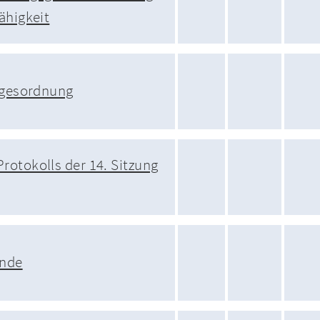
ähigkeit
agesordnung
otokolls der 14. Sitzung
unde