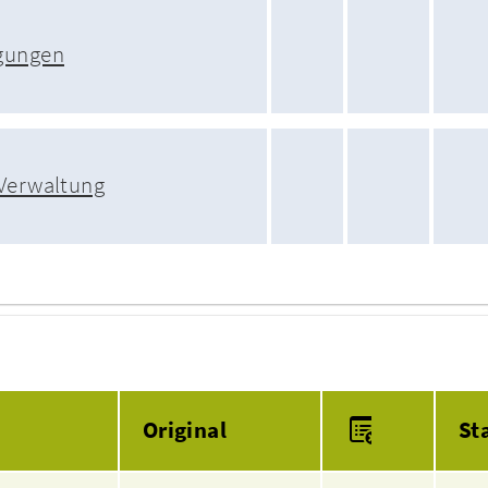
gungen
 Verwaltung
Anlagen
Original
St