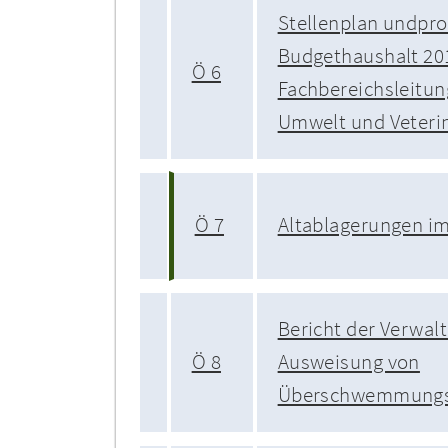
Stellenplan undpro
Budgethaushalt 201
Ö 6
Fachbereichsleitun
Umwelt und Veteri
Ö 7
Altablagerungen im
Bericht der Verwal
Ö 8
Ausweisung von
Überschwemmungs