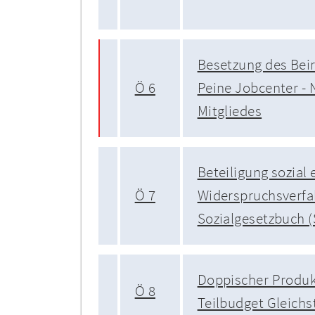
Besetzung des Beir
Ö 6
Peine Jobcenter -
Mitgliedes
Beteiligung sozial
Ö 7
Widerspruchsverf
Sozialgesetzbuch (
Doppischer Produk
Ö 8
Teilbudget Gleichs