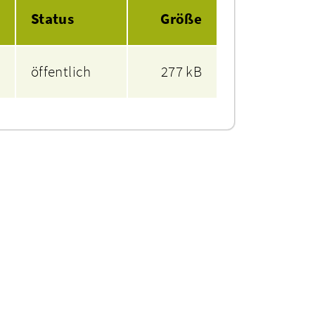
Status
Größe
öffentlich
277 kB