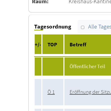
Raum:
Kreishaus-Kantin
Tagesordnung
Alle Tag
+/-
TOP
Betreff
Öffentlicher Teil
Ö 1
Eröffnung der Sitz