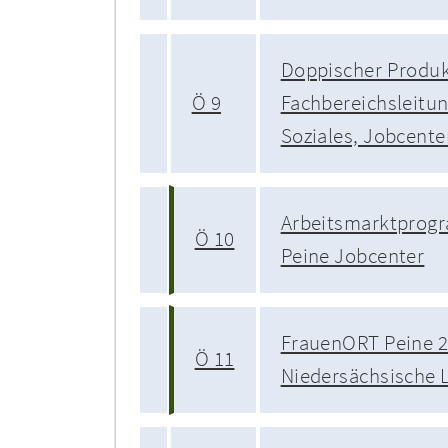
Doppischer Produk
Ö 9
Fachbereichsleitun
Soziales, Jobcent
Arbeitsmarktprogr
Ö 10
Peine Jobcenter
FrauenORT Peine 20
Ö 11
Niedersächsische 