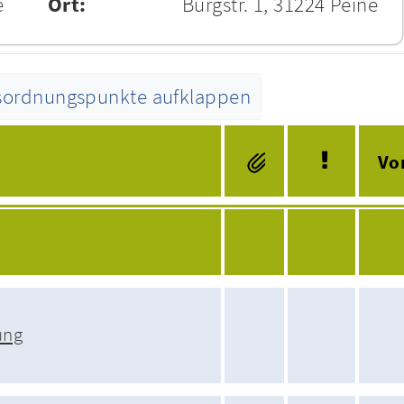
e
Ort:
Burgstr. 1, 31224 Peine
esordnungspunkte aufklappen
Tagesordnung
Vo
ung