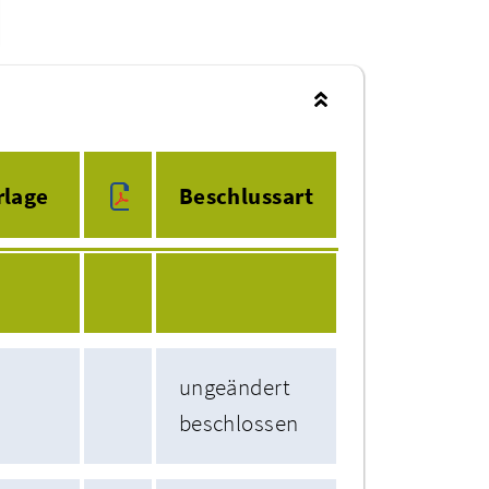
rlage
Beschlussart
ungeändert
beschlossen