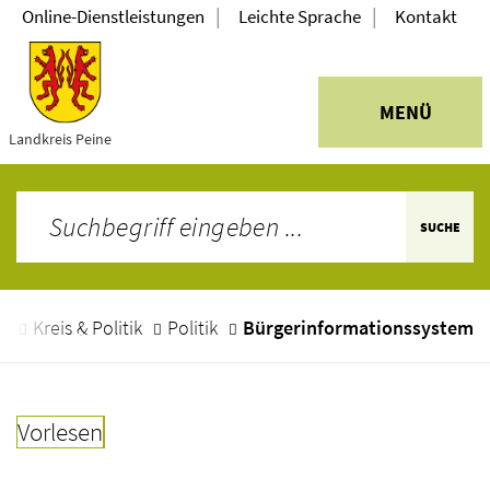
|
|
Online-Dienstleistungen
Leichte Sprache
Kontakt
MENÜ
Landkreis Peine
SUCHE
e
Kreis & Politik
Politik
Bürgerinformationssystem
Vorlesen