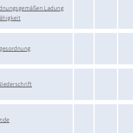
ordnungsgemäßen Ladung
ähigkeit
agesordnung
iederschrift
unde