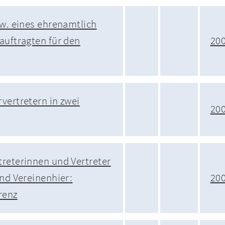
zw. eines ehrenamtlich
auftragten für den
20
vertretern in zwei
20
reterinnen und Vertreter
und Vereinenhier:
20
renz