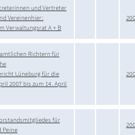
reterinnen und Vertreter
und Vereinenhier:
20
m Verwaltungsrat A + B
mtlichen Richtern für
che
icht Lüneburg für die
20
ril 2007 bis zum 14. April
orstandsmitgliedes für
20
 Peine