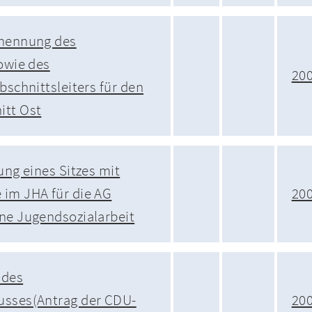
rnennung des
sowie des
20
bschnittsleiters für den
itt Ost
ung eines Sitzes mit
im JHA für die AG
20
ne Jugendsozialarbeit
 des
usses(Antrag der CDU-
20