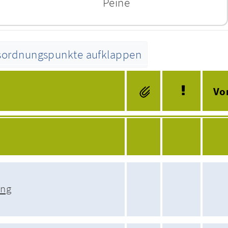
Peine
esordnungspunkte aufklappen
Tagesordnung
Vo
ung