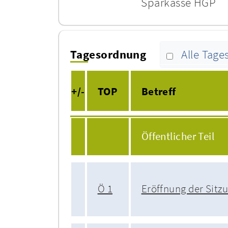
Sparkasse HGP
Tagesordnung
Alle Tag
+/-
TOP
Betreff
Öffentlicher Teil
Ö 1
Eröffnung der Sitz