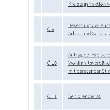
Kreistagsfraktion 
Besetzung des Auss
Ö 9
Arbeit und Soziales
Antrag der Kreisar
Ö 10
Wohlfahrtsverbände
mit beratender St
Ö 11
Seniorenbeirat