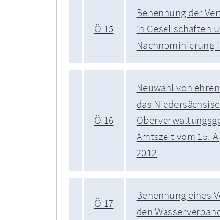
Benennung der Vert
Ö 15
in Gesellschaften 
Nachnominierung i
Neuwahl von ehrena
das Niedersächsis
Ö 16
Oberverwaltungsger
Amtszeit vom 15. Ap
2012
Benennung eines V
Ö 17
den Wasserverband