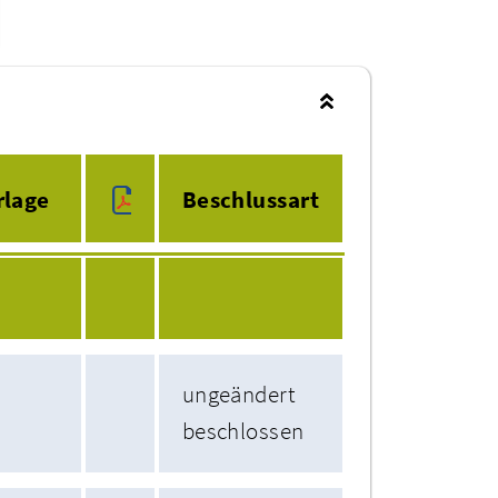
rlage
Beschlussart
ungeändert
beschlossen