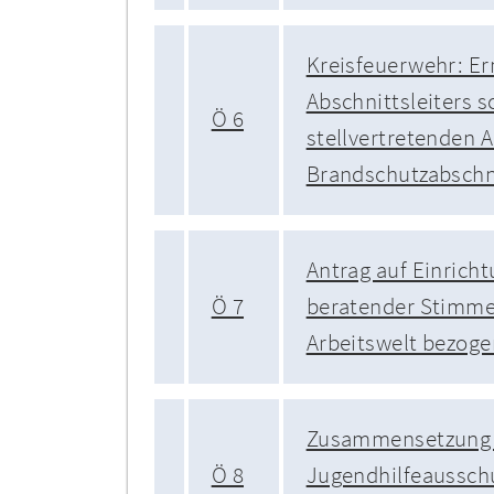
Kreisfeuerwehr: E
Abschnittsleiters 
Ö 6
stellvertretenden A
Brandschutzabschn
Antrag auf Einricht
Ö 7
beratender Stimme 
Arbeitswelt bezoge
Zusammensetzung
Ö 8
Jugendhilfeaussch