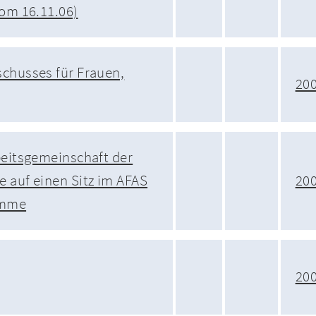
vom 16.11.06)
chusses für Frauen,
20
beitsgemeinschaft der
 auf einen Sitz im AFAS
20
imme
20