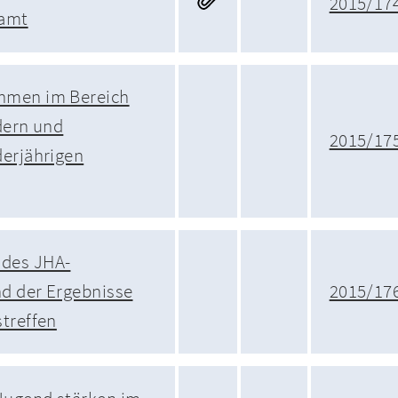
2015/17
damt
hmen im Bereich
dern und
2015/17
erjährigen
des JHA-
d der Ergebnisse
2015/17
treffen