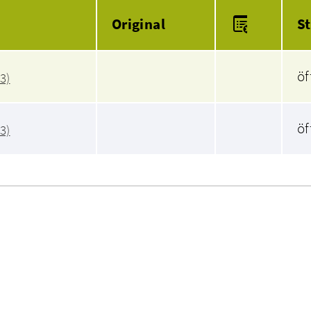
Anlagen
Original
S
öf
3)
öf
3)