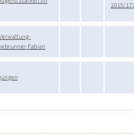
ugend stärken im
2015/17
Verwaltung-
inebrunner-Fabian
gungen