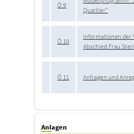
Modellprogramm "J
Ö 9
Quartier"
Informationen der 
Ö 10
Abschied Frau Ste
Ö 11
Anfragen und Anre
Anlagen