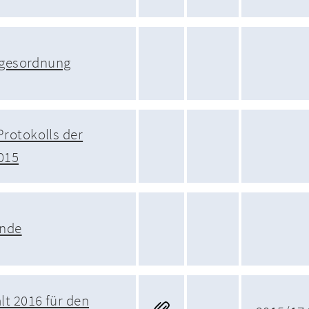
agesordnung
rotokolls der
015
unde
t 2016 für den