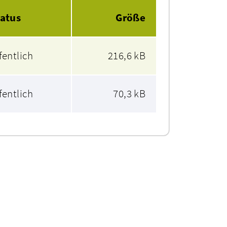
tatus
Größe
fentlich
216,6 kB
fentlich
70,3 kB