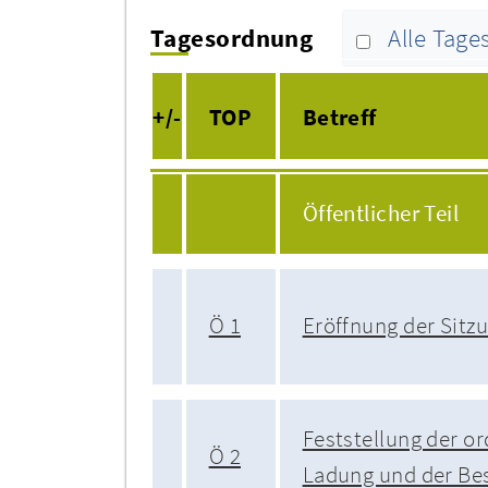
Tagesordnung
Alle Tag
+/-
TOP
Betreff
Öffentlicher Teil
Ö 1
Eröffnung der Sitz
Feststellung der 
Ö 2
Ladung und der Bes