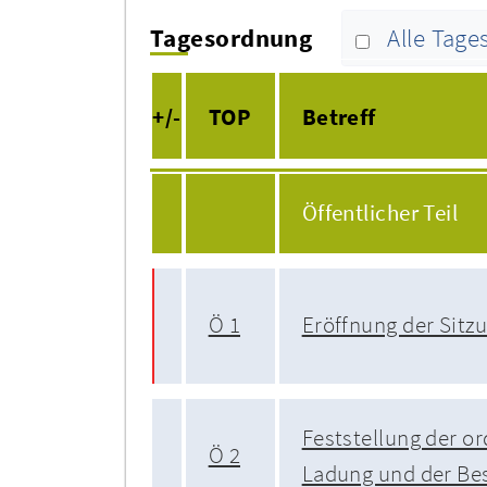
Tagesordnung
Alle Tag
+/-
TOP
Betreff
Öffentlicher Teil
Ö 1
Eröffnung der Sitz
Feststellung der 
Ö 2
Ladung und der Bes