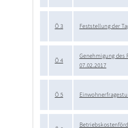
Ö 3
Feststellung der T
Genehmigung des P
Ö 4
07.02.2017
Ö 5
Einwohnerfragest
Betriebskostenförd