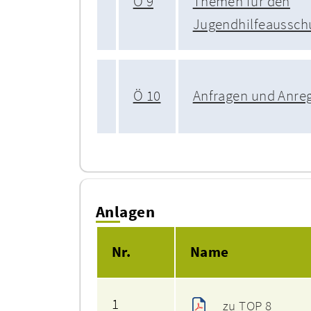
Ö 9
Themen für den
Jugendhilfeaussc
Ö 10
Anfragen und Anre
Anlagen
Nr.
Name
1
zu TOP 8