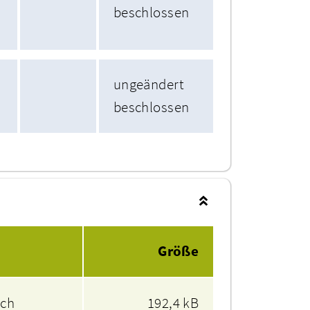
beschlossen
ungeändert
beschlossen
Größe
ich
192,4 kB