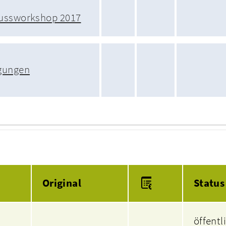
hussworkshop 2017
gungen
Anlagen
Original
Status
öffentl