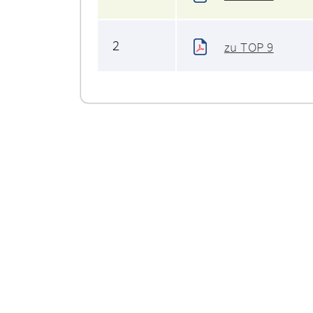
2
zu TOP 9