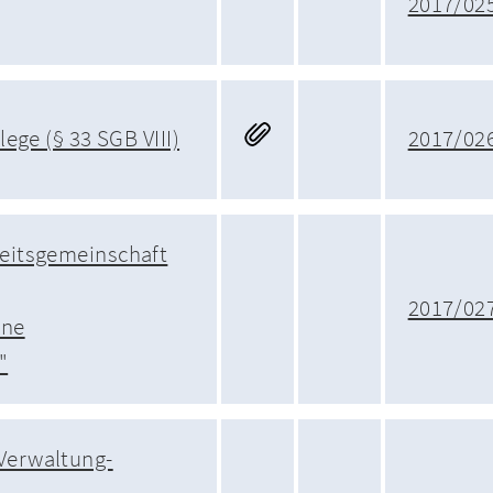
2017/02
flege (§ 33 SGB VIII)
2017/02
beitsgemeinschaft
2017/02
ene
"
Verwaltung-