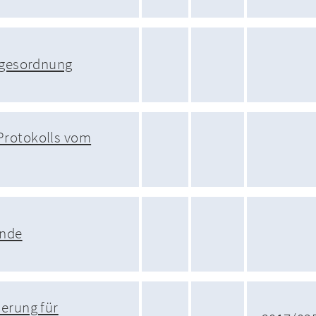
agesordnung
rotokolls vom
unde
erung für