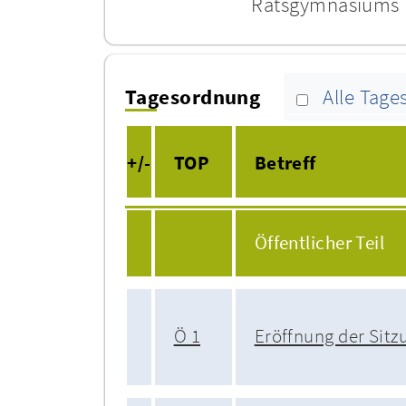
Ratsgymnasiums
Tagesordnung
Alle Tag
+/-
TOP
Betreff
Öffentlicher Teil
Ö 1
Eröffnung der Sitz