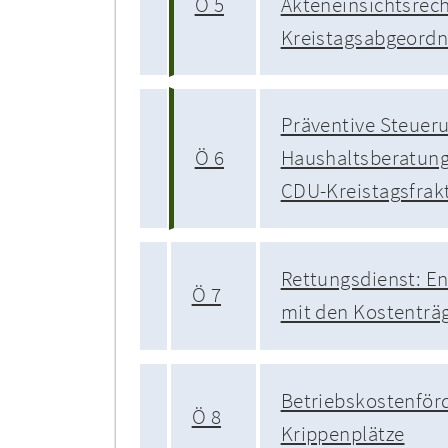
Ö 5
Akteneinsichtsrech
Kreistagsabgeord
Präventive Steueru
Ö 6
Haushaltsberatung
CDU-Kreistagsfrak
Rettungsdienst: E
Ö 7
mit den Kostenträ
Betriebskostenför
Ö 8
Krippenplätze