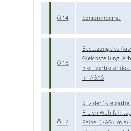
Ö 14
Seniorenbeirat
Besetzung des Aus
Gleichstellung, Arb
Ö 15
hier: Vertreter de
im AGAS
Sitz der 'Kreisarb
Freien Wohlfahrtsp
Ö 16
Peine' (KAG) im Au