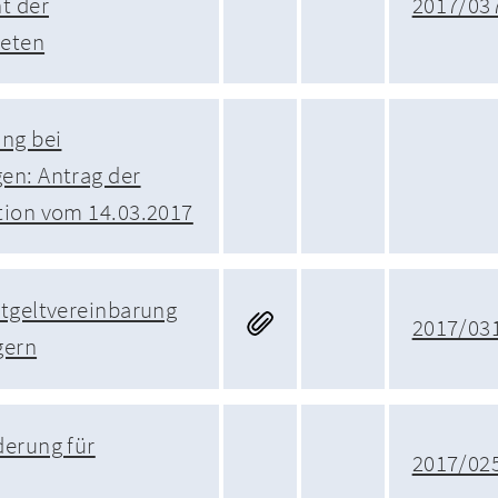
t der
2017/03
neten
ng bei
en: Antrag der
tion vom 14.03.2017
ntgeltvereinbarung
2017/03
gern
derung für
2017/02