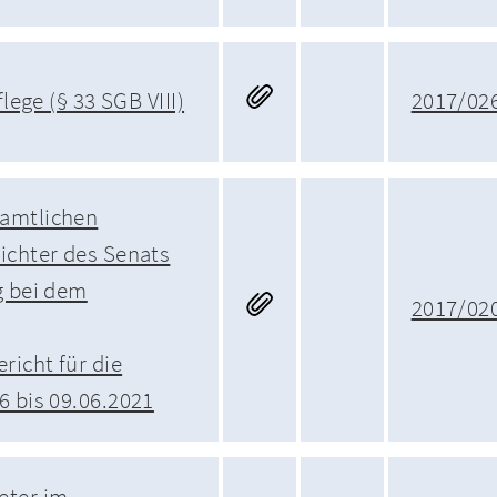
flege (§ 33 SGB VIII)
2017/02
amtlichen
ichter des Senats
g bei dem
2017/02
icht für die
6 bis 09.06.2021
eter im