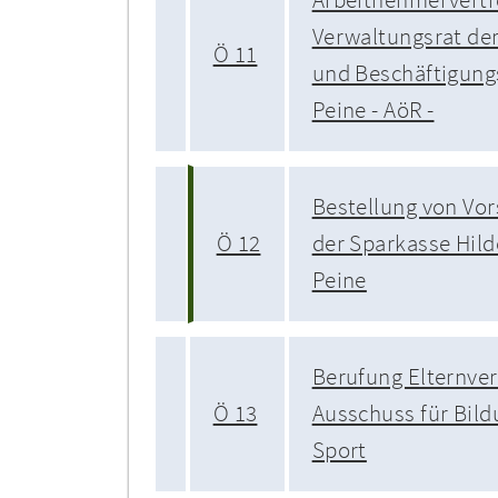
Verwaltungsrat der
Ö 11
und Beschäftigung
Peine - AöR -
Bestellung von Vo
Ö 12
der Sparkasse Hil
Peine
Berufung Elternver
Ö 13
Ausschuss für Bild
Sport