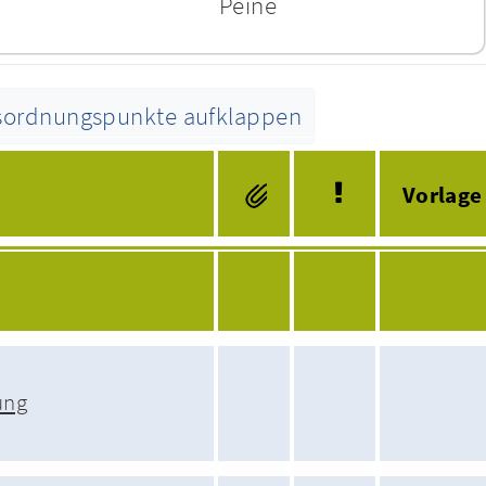
Peine
esordnungspunkte aufklappen
Tagesordnung
Vorlage
ung