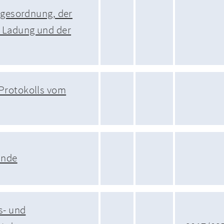
agesordnung, der
Ladung und der
Protokolls vom
unde
s- und