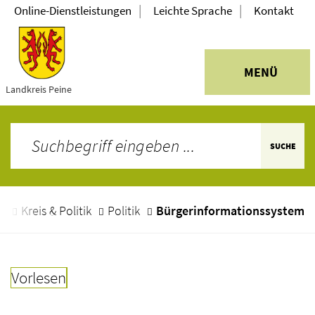
|
|
Online-Dienstleistungen
Leichte Sprache
Kontakt
MENÜ
Landkreis Peine
SUCHE
e
Kreis & Politik
Politik
Bürgerinformationssystem
Vorlesen