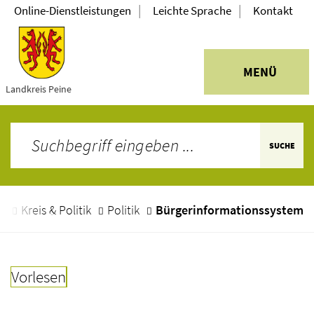
|
|
Online-Dienstleistungen
Leichte Sprache
Kontakt
MENÜ
Landkreis Peine
SUCHE
e
Kreis & Politik
Politik
Bürgerinformationssystem
Vorlesen