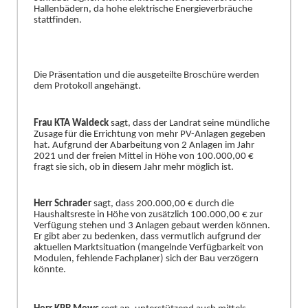
Hallenbä
dern, da hohe elektrische Energ
i
everbrä
uche
stattfinden.
Die Prä
sentation und die ausgeteilte Broschü
re werden
dem Protokoll angehä
ngt.
Frau KTA Waldeck
sagt, dass der Landrat seine mü
ndliche
Zusage fü
r die Errichtung von mehr PV-Anlagen gegeben
hat. Aufgrund der Abarbeitung von 2 An
lagen im Jahr
2021 und der freien Mittel in Hö
he von 100.000,00 €
fragt sie sich, ob in diesem Jahr mehr mö
glich ist.
Herr Schrader
sagt, dass 200.000,00 €
durch die
Haushaltsreste in Hö
he von zusä
tzlich 100.000,00 €
zur
Verfü
gung stehen und 3 Anlagen ge
baut werden kö
nnen.
Er gibt aber zu bedenken, dass vermutlich aufgrund der
aktuellen Marktsituation (mangelnde Verfü
gbarkeit von
Modulen, fehlende Fachplaner) sich der Bau verzö
gern
kö
nnte.