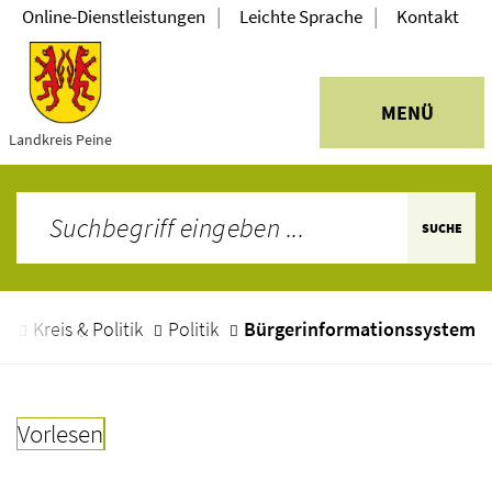
|
|
Online-Dienstleistungen
Leichte Sprache
Kontakt
MENÜ
Landkreis Peine
SUCHE
e
Kreis & Politik
Politik
Bürgerinformationssystem
Vorlesen