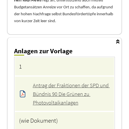
Herr KRB Mews
regt an, unterstü
tzend auch mittels
Budgetansä
tzen
Anreize vor Ort zu schaffen, da aufgrund
der hohen Nachfrage selbst Bundesfö
rdertö
pfe innerhalb
von kurzer Zeit leer sind.
Anlagen zur Vorlage
Anlagen
1
Antrag der Fraktionen der SPD und 
Bündnis 90 Die Grünen zu 
Photovoltaikanlagen
(wie Dokument)