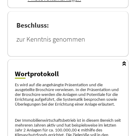
Beschluss:
zur Kenntnis genommen
Wortprotokoll
Es wird auf die angehä
ngte Prä
sentation und die
ausgeteilte Broschü
re verwiesen. In der Prä
sentation und
der Broschü
re werden die Anlagen und Potentiale fü
r die
Errichtung aufgefü
hrt, die Systematik besprochen sowie
Ü
berlegungen bei der Errichtung einer Anlage erlä
utert.
Der Immobilienwirtschaftsbetrieb ist in diesem Bereich seit
mehreren Jahren aktiv und hat beispielsweise im letzten
Jahr 2 Anlagen fü
r ca.
100.000,00 €
mithilfe des
Klimaschutzfonds errichtet. Die Zielgröß
e soll in den