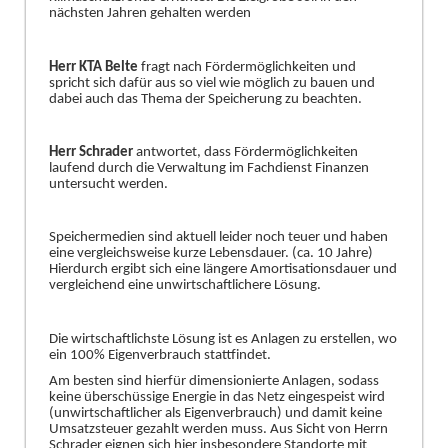
nä
chsten Jahren gehalten werden
Herr KTA Belte
fragt nach Fö
rdermö
glichkeiten und
spricht sich dafü
r aus so viel wie mö
glich zu bauen und
dabei auch das Thema der Speicherung
zu beachten.
Herr Schrader
antwortet, dass Fö
rdermö
glichkeiten
laufend durch die Verwaltung im Fachdienst Finanzen
untersucht werden.
Speichermedien sind aktuell leider noch teuer und haben
eine vergleichsweise kurze Lebensdauer. (ca. 10 Jahre)
Hierdur
ch ergibt sich eine lä
ngere Amortisationsdauer und
vergleichend eine unwirtschaftlichere Lö
sung.
Die wirtschaftlichste Lö
sung ist es Anlagen zu erstellen, wo
ein 100% Eigenverbrauch stattfindet.
Am besten sind hierfü
r dimensionierte Anlagen, sodass
kein
e ü
berschü
ssige Energie in das Netz eingespeist wird
(unwirtschaftlicher als Eigenverbrauch) und damit keine
Umsatzsteuer gezahlt werden muss. Aus Sicht von Herrn
Schrader eignen sich hier insbesondere Standorte mit