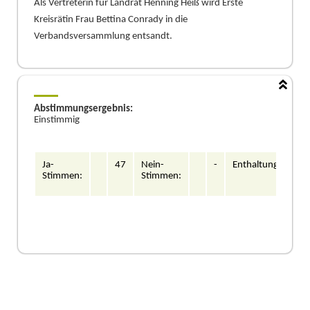
Als Vertreterin fü
r Landrat Henning Heiß
wird Erste
Kreisrä
tin Frau Bettina Conrady in die
Verbandsversammlung entsandt.
Abstimmungsergebnis:
Einstimmig
Ja-
47
Nein-
-
Enthaltung/en:
Stimmen:
Stimmen: