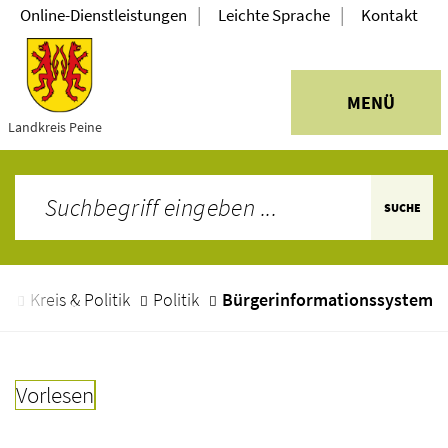
|
|
Online-Dienstleistungen
Leichte Sprache
Kontakt
MENÜ
Landkreis Peine
SUCHE
e
Kreis & Politik
Politik
Bürgerinformationssystem
Vorlesen